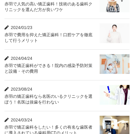
赤羽で人気の高い矯正歯科！技術のある歯科ク
リニックを選んだ方が良いワケ
2024/01/23
赤羽で費用を抑えた矯正歯科！口腔ケアを徹底
して行うメリット
2024/04/24
赤羽で矯正歯科ができる！院内の感染予防対策
と設備・その費用
2023/08/24
赤羽の矯正歯科なら名医のいるクリニックを選
ぼう！名医は抜歯を行わない
2024/03/24
赤羽で矯正歯科をしたい！多くの有名な歯医者
に導入されている歯科用CTのメリット