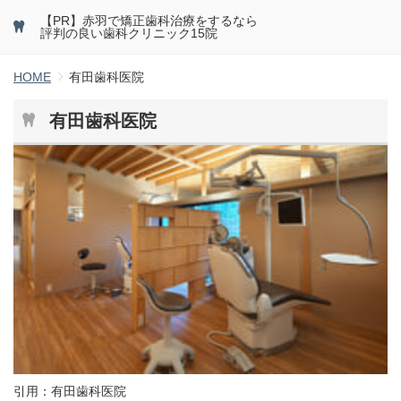
【PR】赤羽で矯正歯科治療をするなら
評判の良い歯科クリニック15院
HOME
有田歯科医院
有田歯科医院
引用：
有田歯科医院